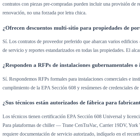
contratos con piezas pre-compradas pueden incluir una provisión de r
renovación, no una forzada por letra chica.
¿Ofrecen descuentos multi-sitio para propiedades de por
Sí. Los contratos de proveedor preferido que abarcan varios edificio
de servicio y reportes estandarizados en todas las propiedades. El alcan
¿Responden a RFPs de instalaciones gubernamentales o i
Sí. Respondemos RFPs formales para instalaciones comerciales e insti
cumplimiento de la EPA Sección 608 y resúmenes de credenciales de lo
¿Sus técnicos están autorizados de fábrica para fabricant
Los técnicos tienen certificación EPA Sección 608 Universal y licenci
Para plataformas de chiller — Trane CenTraVac, Carrier 19DV, York Y
requiere documentación de servicio autorizado, indíquelo en el recorrid