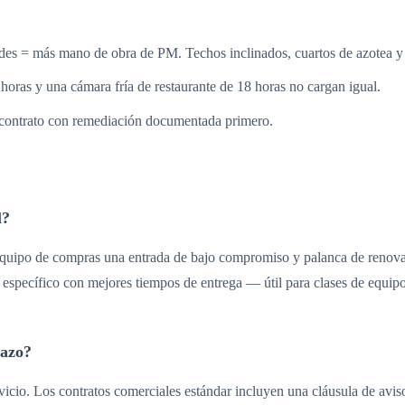
s = más mano de obra de PM. Techos inclinados, cuartos de azotea y 
ras y una cámara fría de restaurante de 18 horas no cargan igual.
 contrato con remediación documentada primero.
l?
 equipo de compras una entrada de bajo compromiso y palanca de renovac
 específico con mejores tiempos de entrega — útil para clases de equipo 
lazo?
icio. Los contratos comerciales estándar incluyen una cláusula de aviso