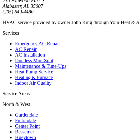
210 Hillwood Park S
Alabaster, AL 35007
(205) 649-4480
HVAC service provided by owner John King through Your Heat & 
Services
Emergency AC Repair
AC Repair
AC Installation
Ductless Mini-Split
Maintenance & Tune-Ups
Heat Pump Service
Heating & Furnace
Indoor Air Quality
Service Areas
North & West
Gardendale
Fultondale
Center Point
Bessemer
Hueytown