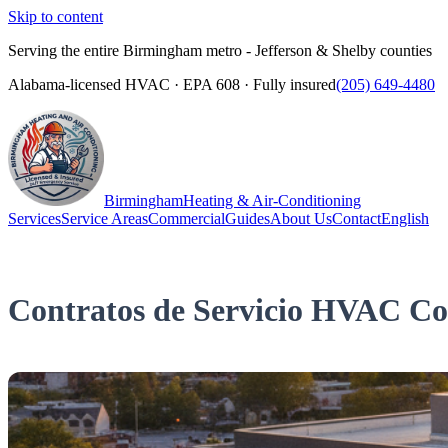
Skip to content
Serving the entire Birmingham metro - Jefferson & Shelby counties
Alabama-licensed HVAC · EPA 608 · Fully insured
(205) 649-4480
Birmingham
Heating & Air-Conditioning
Services
Service Areas
Commercial
Guides
About Us
Contact
English
(205) 649-4480
Call
Contratos de Servicio HVAC Com