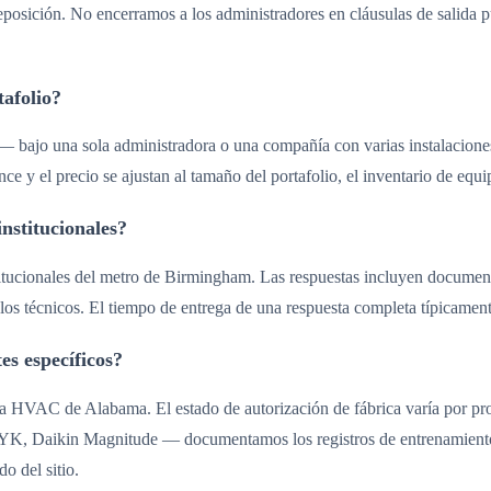
eposición. No encerramos a los administradores en cláusulas de salida p
tafolio?
s — bajo una sola administradora o una compañía con varias instalacione
ce y el precio se ajustan al tamaño del portafolio, el inventario de equi
nstitucionales?
tucionales del metro de Birmingham. Las respuestas incluyen documenta
s técnicos. El tiempo de entrega de una respuesta completa típicamente
es específicos?
a HVAC de Alabama. El estado de autorización de fábrica varía por prog
K, Daikin Magnitude — documentamos los registros de entrenamiento. Si
o del sitio.