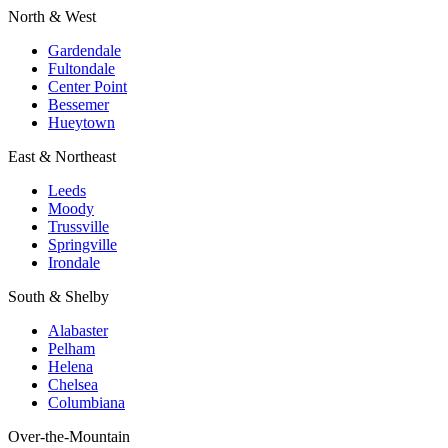
North & West
Gardendale
Fultondale
Center Point
Bessemer
Hueytown
East & Northeast
Leeds
Moody
Trussville
Springville
Irondale
South & Shelby
Alabaster
Pelham
Helena
Chelsea
Columbiana
Over-the-Mountain