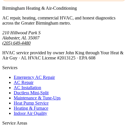
Birmingham Heating & Air-Conditioning
AC repair, heating, commercial HVAC, and honest diagnostics
across the Greater Birmingham metro.
210 Hillwood Park S
Alabaster, AL 35007
(205) 649-4480
HVAC service provided by owner John King through Your Heat &
Air Guy · AL HVAC License #2013125 · EPA 608
Services
Emergency AC Repair
AC Repair
AC Installation
Ductless Mini-Split
Maintenance & Tune-Ups
Heat Pump Service
Heating & Furnace
Indoor Air Quality
Service Areas