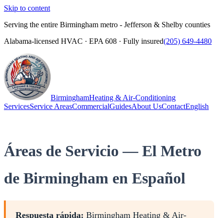
Skip to content
Serving the entire Birmingham metro - Jefferson & Shelby counties
Alabama-licensed HVAC · EPA 608 · Fully insured
(205) 649-4480
Birmingham
Heating & Air-Conditioning
Services
Service Areas
Commercial
Guides
About Us
Contact
English
(205) 649-4480
Call
Áreas de Servicio — El Metro
de Birmingham en Español
Respuesta rápida:
Birmingham Heating & Air-