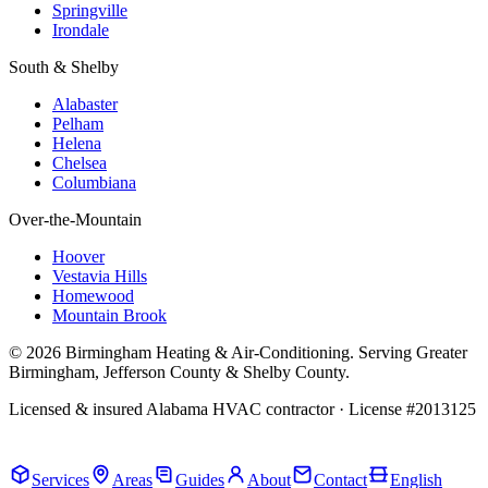
Springville
Irondale
South & Shelby
Alabaster
Pelham
Helena
Chelsea
Columbiana
Over-the-Mountain
Hoover
Vestavia Hills
Homewood
Mountain Brook
© 2026 Birmingham Heating & Air-Conditioning. Serving Greater
Birmingham, Jefferson County & Shelby County.
Licensed & insured Alabama HVAC contractor · License #2013125
Call Now · (205) 649-4480
Services
Areas
Guides
About
Contact
English