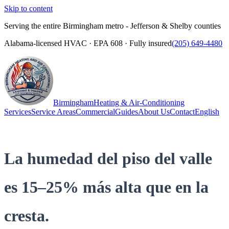
Skip to content
Serving the entire Birmingham metro - Jefferson & Shelby counties
Alabama-licensed HVAC · EPA 608 · Fully insured
(205) 649-4480
Birmingham
Heating & Air-Conditioning
Services
Service Areas
Commercial
Guides
About Us
Contact
English
(205) 649-4480
Call
La humedad del piso del valle
es 15–25% más alta que en la
cresta.