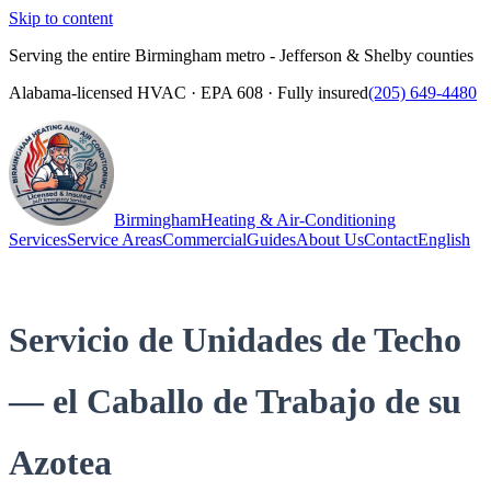
Skip to content
Serving the entire Birmingham metro - Jefferson & Shelby counties
Alabama-licensed HVAC · EPA 608 · Fully insured
(205) 649-4480
Birmingham
Heating & Air-Conditioning
Services
Service Areas
Commercial
Guides
About Us
Contact
English
(205) 649-4480
Call
Servicio de Unidades de Techo
— el Caballo de Trabajo de su
Azotea