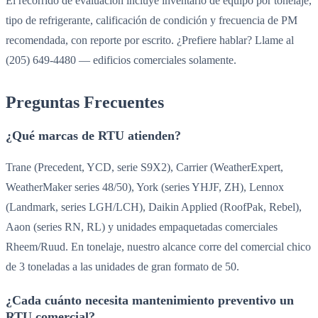
El recorrido de evaluación incluye inventario de equipo por tonelaje,
tipo de refrigerante, calificación de condición y frecuencia de PM
recomendada, con reporte por escrito. ¿Prefiere hablar? Llame al
(205) 649-4480 — edificios comerciales solamente.
Preguntas Frecuentes
¿Qué marcas de RTU atienden?
Trane (Precedent, YCD, serie S9X2), Carrier (WeatherExpert,
WeatherMaker series 48/50), York (series YHJF, ZH), Lennox
(Landmark, series LGH/LCH), Daikin Applied (RoofPak, Rebel),
Aaon (series RN, RL) y unidades empaquetadas comerciales
Rheem/Ruud. En tonelaje, nuestro alcance corre del comercial chico
de 3 toneladas a las unidades de gran formato de 50.
¿Cada cuánto necesita mantenimiento preventivo un
RTU comercial?