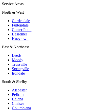
Service Areas
North & West
Gardendale
Fultondale
Center Point
Bessemer
Hueytown
East & Northeast
Leeds
Moody
Trussville
Springville
Irondale
South & Shelby
Alabaster
Pelham
Helena
Chelsea
Columbiana