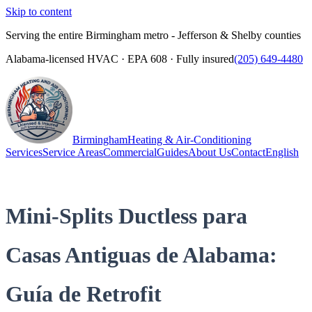
Skip to content
Serving the entire Birmingham metro - Jefferson & Shelby counties
Alabama-licensed HVAC · EPA 608 · Fully insured
(205) 649-4480
Birmingham
Heating & Air-Conditioning
Services
Service Areas
Commercial
Guides
About Us
Contact
English
(205) 649-4480
Call
Mini-Splits Ductless para
Casas Antiguas de Alabama:
Guía de Retrofit