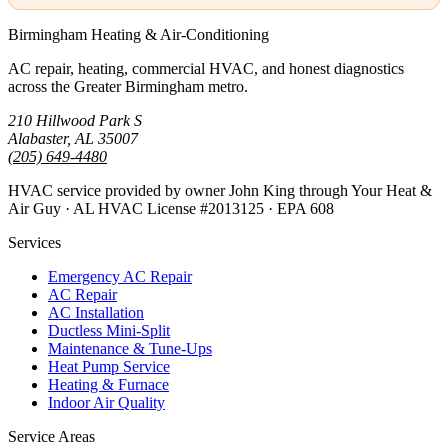
Birmingham Heating & Air-Conditioning
AC repair, heating, commercial HVAC, and honest diagnostics
across the Greater Birmingham metro.
210 Hillwood Park S
Alabaster, AL 35007
(205) 649-4480
HVAC service provided by owner John King through Your Heat &
Air Guy · AL HVAC License #2013125 · EPA 608
Services
Emergency AC Repair
AC Repair
AC Installation
Ductless Mini-Split
Maintenance & Tune-Ups
Heat Pump Service
Heating & Furnace
Indoor Air Quality
Service Areas