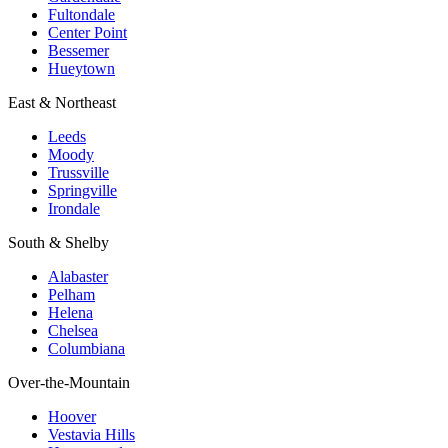
Fultondale
Center Point
Bessemer
Hueytown
East & Northeast
Leeds
Moody
Trussville
Springville
Irondale
South & Shelby
Alabaster
Pelham
Helena
Chelsea
Columbiana
Over-the-Mountain
Hoover
Vestavia Hills