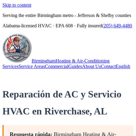
Skip to content
Serving the entire Birmingham metro - Jefferson & Shelby counties
Alabama-licensed HVAC · EPA 608 · Fully insured
(205) 649-4480
Birmingham
Heating & Air-Conditioning
Services
Service Areas
Commercial
Guides
About Us
Contact
English
(205) 649-4480
Call
Reparación de AC y Servicio
HVAC en Riverchase, AL
Respuesta rápida:
Birmingham Heating & Air-