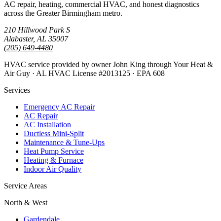
AC repair, heating, commercial HVAC, and honest diagnostics
across the Greater Birmingham metro.
210 Hillwood Park S
Alabaster, AL 35007
(205) 649-4480
HVAC service provided by owner John King through Your Heat &
Air Guy · AL HVAC License #2013125 · EPA 608
Services
Emergency AC Repair
AC Repair
AC Installation
Ductless Mini-Split
Maintenance & Tune-Ups
Heat Pump Service
Heating & Furnace
Indoor Air Quality
Service Areas
North & West
Gardendale