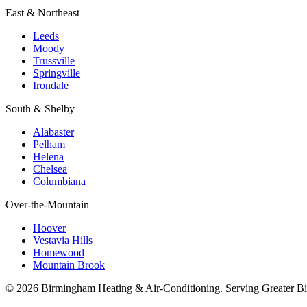
East & Northeast
Leeds
Moody
Trussville
Springville
Irondale
South & Shelby
Alabaster
Pelham
Helena
Chelsea
Columbiana
Over-the-Mountain
Hoover
Vestavia Hills
Homewood
Mountain Brook
© 2026 Birmingham Heating & Air-Conditioning. Serving Greater B