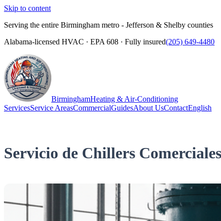
Skip to content
Serving the entire Birmingham metro - Jefferson & Shelby counties
Alabama-licensed HVAC · EPA 608 · Fully insured
(205) 649-4480
Birmingham
Heating & Air-Conditioning
Services
Service Areas
Commercial
Guides
About Us
Contact
English
(205) 649-4480
Call
Servicio de Chillers Comercial