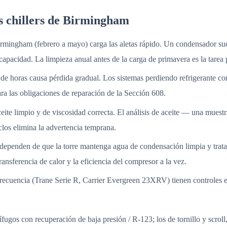
os chillers de Birmingham
mingham (febrero a mayo) carga las aletas rápido. Un condensador suc
apacidad. La limpieza anual antes de la carga de primavera es la tarea 
 de horas causa pérdida gradual. Los sistemas perdiendo refrigerante c
ara las obligaciones de reparación de la Sección 608.
ite limpio y de viscosidad correcta. El análisis de aceite — una muest
iclos elimina la advertencia temprana.
 dependen de que la torre mantenga agua de condensación limpia y trata
nsferencia de calor y la eficiencia del compresor a la vez.
frecuencia (Trane Serie R, Carrier Evergreen 23XRV) tienen controles e
ífugos con recuperación de baja presión / R-123; los de tornillo y scrol