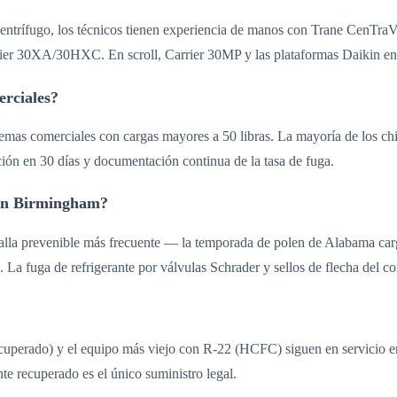
ado centrífugo, los técnicos tienen experiencia de manos con Trane CenT
ier 30XA/30HXC. En scroll, Carrier 30MP y las plataformas Daikin enfr
erciales?
emas comerciales con cargas mayores a 50 libras. La mayoría de los chi
ación en 30 días y documentación continua de la tasa de fuga.
 en Birmingham?
 falla prevenible más frecuente — la temporada de polen de Alabama car
n. La fuga de refrigerante por válvulas Schrader y sellos de flecha del 
uperado) y el equipo más viejo con R-22 (HCFC) siguen en servicio en u
e recuperado es el único suministro legal.