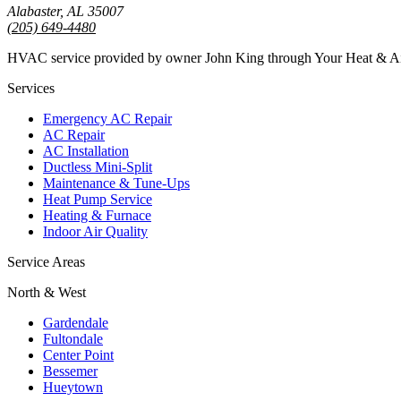
Alabaster, AL 35007
(205) 649-4480
HVAC service provided by owner John King through Your Heat & 
Services
Emergency AC Repair
AC Repair
AC Installation
Ductless Mini-Split
Maintenance & Tune-Ups
Heat Pump Service
Heating & Furnace
Indoor Air Quality
Service Areas
North & West
Gardendale
Fultondale
Center Point
Bessemer
Hueytown