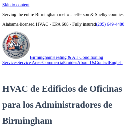
Skip to content
Serving the entire Birmingham metro - Jefferson & Shelby counties
Alabama-licensed HVAC · EPA 608 · Fully insured
(205) 649-4480
Birmingham
Heating & Air-Conditioning
Services
Service Areas
Commercial
Guides
About Us
Contact
English
(205) 649-4480
Call
HVAC de Edificios de Oficinas
para los Administradores de
Birmingham