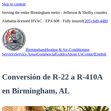
Skip to content
Serving the entire Birmingham metro - Jefferson & Shelby counties
Alabama-licensed HVAC · EPA 608 · Fully insured
(205) 649-4480
Birmingham
Heating & Air-Conditioning
Services
Service Areas
Commercial
Guides
About Us
Contact
English
(205) 649-4480
Call
Conversión de R-22 a R-410A
en Birmingham, AL