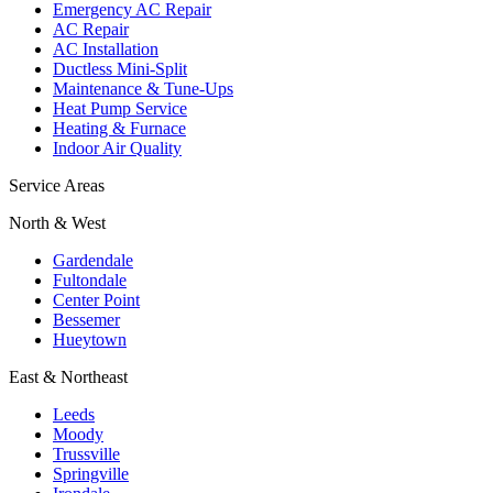
Emergency AC Repair
AC Repair
AC Installation
Ductless Mini-Split
Maintenance & Tune-Ups
Heat Pump Service
Heating & Furnace
Indoor Air Quality
Service Areas
North & West
Gardendale
Fultondale
Center Point
Bessemer
Hueytown
East & Northeast
Leeds
Moody
Trussville
Springville